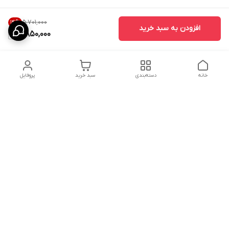
۵٬۷۰۱٬۰۰۰
14
%
افزودن به سبد خرید
4,850,000
خانه
دسته‌بندی
سبد خرید
پروفایل
دسترسی سریع
ارسال محصولات در کالای
دانستی های خرید پشه بند
خواب آرامش
سنتی
پشتیبانی آنلاین
سیاست رضایت مشتری