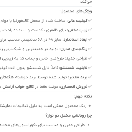
می‌کند:
ویژگی‌های محصول:
✅
کیفیت عالی:
ساخته شده از مخمل کالیفورنیا با دوام ب
✅
زیپ مخفی:
برای ظاهری یکدست و استفاده راحت‌تر.
✅
ابعاد استاندارد:
سایز ۴۸ در ۶۸ سانتیمتر، مناسب برای انواع بالش.
✅
رنگ‌بندی مدرن:
تولید در جدیدترین و شیک‌ترین رنگ
✅
طراحی جدید:
طرح‌های خاص و جذاب که به زیبایی ات
✅
قابلیت شستشو:
کاملاً قابل شستشو بدون افت کیفی
✅
برند معتبر:
تولید شده توسط برند خوشنام
هگمتان
✅
فروش انحصاری:
عرضه فقط در
کالای خواب آرامش
با
نکته مهم:
🔸 رنگ محصول ممکن است به دلیل تنظیمات نمایشگر یا 
چرا روبالشی مخمل دو نوار؟
طراحی مدرن و مناسب برای دکوراسیون‌های مختلف