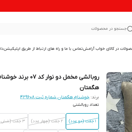
جستجو در محصولات
صولات در کالای خواب آرامش
تماس با ما و راه های ارتباط از طریق اپلیکیشن
دا
روبالشی مخمل دو نوار کد 07 برند خوشن
هگمتان
برند:
خوشنام هگمتان شماره ثبت ۴۲۹۶۰۸
تعداد روبالشتی
1 جفت (دو عدد)
2 جفت (چهار عدد)
3 جفت (شش عدد)