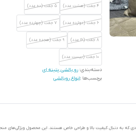
4 جفت (هشت عدد)
5 جفت (ده عدد)
6 جفت (دوازده عدد)
7 جفت (چهارده عدد)
8 جفت (16 عدد)
9 جفت (هجده عدد)
10 جفت (بیست عدد)
دسته‌بندی
:
رو بالشی پتینه ای
برچسب‌ها :
انواع روبالشی
دی که به دنبال کیفیت بالا و طراحی خاص هستند. این محصول ویژگی‌های منحصربه