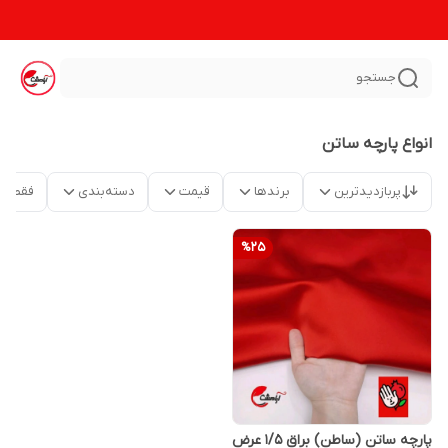
جستجو
انواع پارچه ساتن
پربازدیدترین
برندها
قیمت
دسته‌بندی
فقط م
%
25
پارچه ساتن (ساطن) براق ۱/۵ عرض