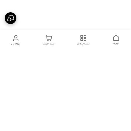
خانه
دسته‌بندی
سبد خرید
پروفایل
دسترسی سریع
ارسال محصولات در کالای
دانستی های خرید پشه بند
خواب آرامش
سنتی
پشتیبانی آنلاین
سیاست رضایت مشتری