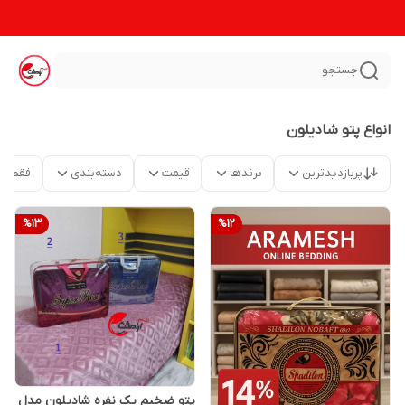
جستجو
انواع پتو شادیلون
پربازدیدترین
برندها
قیمت
دسته‌بندی
فقط م
%
13
%
12
پتو ضخیم یک نفره شادیلون مدل