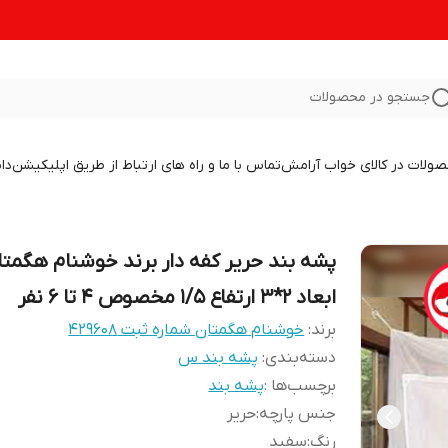
جستجو در محصولات
صولات در کالای خواب آرامش
تماس با ما و راه های ارتباط از طریق اپلیکیشن
دا
پشه بند حریر کفه دار برند خوشنام هگمتا
ابعاد 2*3 ارتفاع 1/5 مخصوص 4 تا 6 نفر
برند:
خوشنام هگمتان شماره ثبت ۴۲۹۶۰۸
دسته‌بندی
:
پشه بند س
برچسب‌ها :
پشه بند
جنس پارچه
:
حریر
رنگ
:
سفید