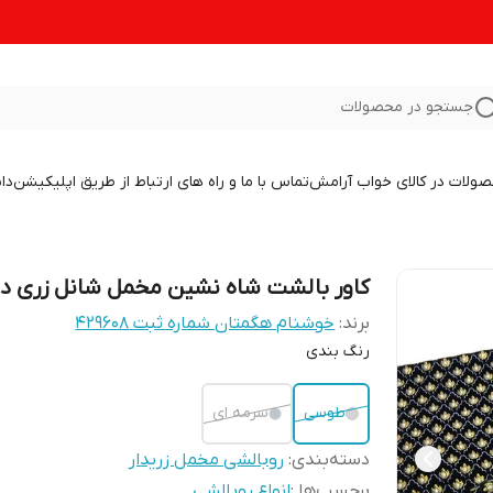
جستجو در محصولات
صولات در کالای خواب آرامش
تماس با ما و راه های ارتباط از طریق اپلیکیشن
دا
کاور بالشت شاه نشین مخمل شانل زری دا
برند:
خوشنام هگمتان شماره ثبت ۴۲۹۶۰۸
رنگ بندی
طوسی
سرمه ای
دسته‌بندی
:
روبالشی مخمل زریدار
برچسب‌ها :
انواع روبالشی