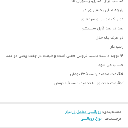
مناسب برای: منازل، رستوران ها
پارچه مبلی زخیم زری دار
دو رنگ طوسی و سرمه ای
صد در صد قابل شستشو
دو طرف یک مدل
زیپ دار
🔰توجه داشته باشید فروش جفتی است و قیمت در جفت یعنی دو عدد
حساب می شود
❌قیمت محصول: 235,000 تومان
✅قیمت محصول با تخفیف : 195,000 تومان
دسته‌بندی
:
روبالشی مخمل زریدار
برچسب‌ها :
انواع روبالشی