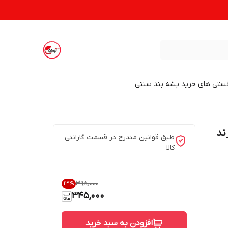
نستی های خرید پشه بند سنتی
دوزی شده کد H1_402 برند
طبق قوانین مندرج در قسمت گارانتی
کالا
۳۹۸٬۰۰۰
13
%
345,000
افزودن به سبد خرید