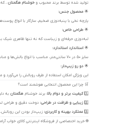
تولید شده توسط برند محبوب و
خوشنام هگمتان
، که 
🌟
محصول جنس:
پارچه نخی با پنبه‌دوزی ضخیم، سازگار با انواع پوست‌ه
🌟
طراحی خاص:
لبه‌دوزی حرفه‌ای و زیباست که نه تنها ظاهری شیک ب
🌟
استاندارد استاندارد:
سایز 50 در 70 سانتی‌متر، مناسب با انواع بالش‌ها و مناسب برای هر سبک دکوراسیونی.
🌟
دو رو زیپ‌دار:
این ویژگی امکان استفاده از طرف روبالش را می‌آورد و می
🛒 چرا این محصول انتخابی هوشمند است؟
1️⃣
کیفیت برتر و دوام بالا:
برند خوشنام
هگمتان
به دلی
2️⃣
زیبایی و ظرافت در طراحی:
دوخت دقیق و طراحی لبه
3️⃣
عملکرد بهینه و کاربردی:
زیپ‌دار بودن این روبالش، ن
🌐 خرید اختصاصی از فروشگاه اینترنتی کالای خواب آرا