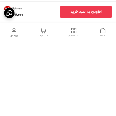
۳۹۸٬۰۰۰
12
%
افزودن به سبد خرید
348,000
خانه
دسته‌بندی
سبد خرید
پروفایل
دسترسی سریع
ارسال محصولات در کالای
دانستی های خرید پشه بند
خواب آرامش
سنتی
پشتیبانی آنلاین
سیاست رضایت مشتری
تماس با ما و راه های ارتباط