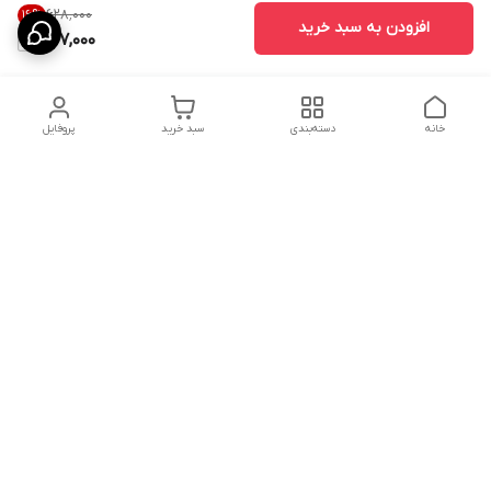
۶۲۸٬۰۰۰
16
%
افزودن به سبد خرید
527,000
خانه
دسته‌بندی
سبد خرید
پروفایل
دسترسی سریع
ارسال محصولات در کالای
دانستی های خرید پشه بند
خواب آرامش
سنتی
پشتیبانی آنلاین
سیاست رضایت مشتری
تماس با ما و راه های ارتباط
از طریق اپلیکیشن