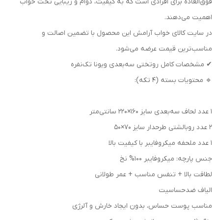
فوق‌العاده برای افرادی است که به کیفیت، دوام و زیبایی تخت خواب
اهمیت می‌دهند.
در سایت کالای خواب آرامش این محصول با تضمین اصالت و
مناسب‌ترین قیمت عرضه می‌شود.
✔ مشخصات کامل روتختی سه‌بعدی ویونا تک‌نفره
🔹 محتویات بسته (۴ تکه):
۱ عدد لحاف سه‌بعدی سایز ۱۶۰×۲۲۰ سانتی‌متر
۲ عدد روبالشتی طرحدار سایز ۷۰×۵۰
۱ عدد ملحفه میکروفایبر با کیفیت بالا
جنس پارچه: میکروفایبر 100% نخ
لطافت بالا + تنفس مناسب + عمر طولانی
الیاف ضدحساسیت
مناسب پوست حساس، بدون ایجاد خارش و آلرژی