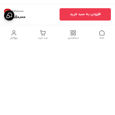
۵٬۷۰۱٬۰۰۰
14
%
افزودن به سبد خرید
4,850,000
خانه
دسته‌بندی
سبد خرید
پروفایل
دسترسی سریع
ارسال محصولات در کالای
دانستی های خرید پشه بند
خواب آرامش
سنتی
پشتیبانی آنلاین
سیاست رضایت مشتری