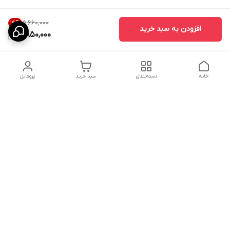
۵٬۶۶۰٬۰۰۰
14
%
افزودن به سبد خرید
4,850,000
خانه
دسته‌بندی
سبد خرید
پروفایل
دسترسی سریع
ارسال محصولات در کالای
دانستی های خرید پشه بند
خواب آرامش
سنتی
پشتیبانی آنلاین
سیاست رضایت مشتری