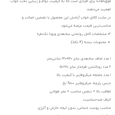
فوق‌العاده برای افرادی است که به کیفیت، دوام و زیبایی تخت خواب
اهمیت می‌دهند.
در سایت کالای خواب آرامش این محصول با تضمین اصالت و
مناسب‌ترین قیمت عرضه می‌شود.
✔ مشخصات کامل روتختی سه‌بعدی ویونا تک‌نفره
🔹 محتویات بسته (۴ تکه):
۱ عدد لحاف سه‌بعدی سایز ۱۶۰×۲۲۰ سانتی‌متر
۲ عدد روبالشتی طرحدار سایز ۷۰×۵۰
۱ عدد ملحفه میکروفایبر با کیفیت بالا
جنس پارچه: میکروفایبر 100% نخ
لطافت بالا + تنفس مناسب + عمر طولانی
الیاف ضدحساسیت
مناسب پوست حساس، بدون ایجاد خارش و آلرژی