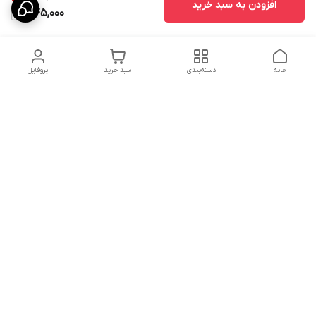
افزودن به سبد خرید
345,000
خانه
دسته‌بندی
سبد خرید
پروفایل
دسترسی سریع
ارسال محصولات در کالای
دانستی های خرید پشه بند
خواب آرامش
سنتی
پشتیبانی آنلاین
سیاست رضایت مشتری
تماس با ما و راه های ارتباط
از طریق اپلیکیشن