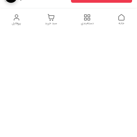
خانه
دسته‌بندی
سبد خرید
پروفایل
دسترسی سریع
ارسال محصولات در کالای
دانستی های خرید پشه بند
خواب آرامش
سنتی
پشتیبانی آنلاین
سیاست رضایت مشتری
تماس با ما و راه های ارتباط
از طریق اپلیکیشن
هفت روز هفته ، ۲۴ ساعت شبانه‌روز پاسخگوی شما هستیم