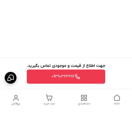
جهت اطلاع از قیمت و موجودی تماس بگیرید.
09390363696
خانه
دسته‌بندی
سبد خرید
پروفایل