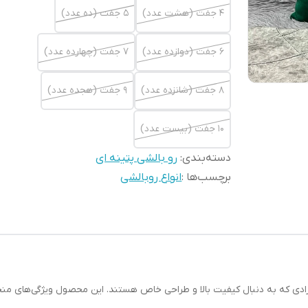
4 جفت (هشت عدد)
5 جفت (ده عدد)
6 جفت (دوازده عدد)
7 جفت (چهارده عدد)
8 جفت (شانزده عدد)
9 جفت (هجده عدد)
10 جفت (بیست عدد)
دسته‌بندی
:
رو بالشی پتینه ای
برچسب‌ها :
انواع روبالشی
ادی که به دنبال کیفیت بالا و طراحی خاص هستند. این محصول ویژگی‌های منحصرب