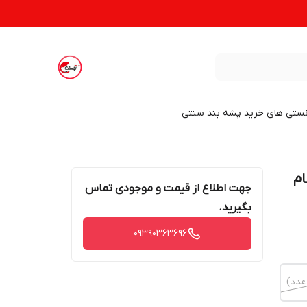
نستی های خرید پشه بند سنتی
 خوشنام
جهت اطلاع از قیمت و موجودی تماس
بگیرید.
09390363696