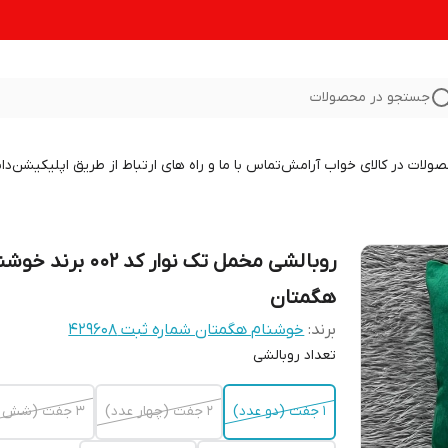
جستجو در محصولات
صولات در کالای خواب آرامش
تماس با ما و راه های ارتباط از طریق اپلیکیشن
دا
روبالشی مخمل تک نوار کد 002 برند
هگمتان
برند:
خوشنام هگمتان شماره ثبت ۴۲۹۶۰۸
تعداد روبالشی
1 جفت (دو عدد)
2 جفت (چهار عدد)
3 جفت (شش عدد)