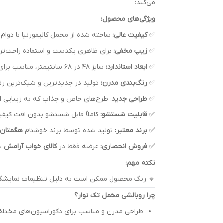
می‌کند:
ویژگی‌های محصول:
✅
کیفیت عالی:
ساخته شده از مخمل کالیفورنیا با دوام ب
✅
زیپ مخفی:
برای ظاهری یکدست و استفاده راحت‌تر.
✅
ابعاد استاندارد:
سایز ۴۸ در ۶۸ سانتیمتر، مناسب برای انواع بالش.
✅
رنگ‌بندی مدرن:
تولید در جدیدترین و شیک‌ترین رنگ
✅
طراحی جدید:
طرح‌های خاص و جذاب که به زیبایی ات
✅
قابلیت شستشو:
کاملاً قابل شستشو بدون افت کیفی
✅
برند معتبر:
تولید شده توسط برند خوشنام
هگمتان
✅
فروش انحصاری:
عرضه فقط در
کالای خواب آرامش
با
نکته مهم:
🔸 رنگ محصول ممکن است به دلیل تنظیمات نمایشگر یا 
چرا روبالشی مخمل تک نوار؟
طراحی مدرن و مناسب برای دکوراسیون‌های مختلف