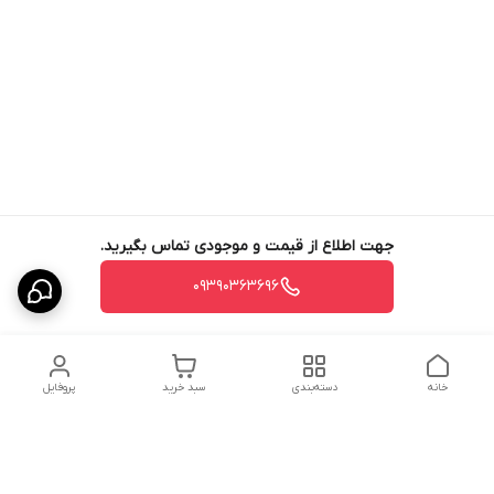
جهت اطلاع از قیمت و موجودی تماس بگیرید.
09390363696
خانه
دسته‌بندی
سبد خرید
پروفایل