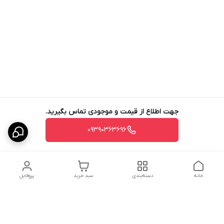
جهت اطلاع از قیمت و موجودی تماس بگیرید.
09390363696
خانه
دسته‌بندی
سبد خرید
پروفایل