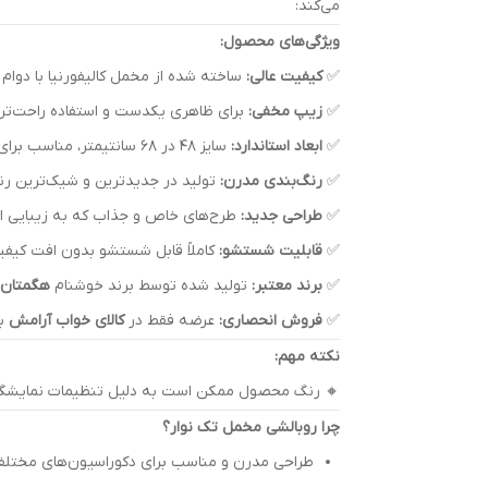
می‌کند:
ویژگی‌های محصول:
✅
کیفیت عالی:
ساخته شده از مخمل کالیفورنیا با دوام ب
✅
زیپ مخفی:
برای ظاهری یکدست و استفاده راحت‌تر.
✅
ابعاد استاندارد:
سایز ۴۸ در ۶۸ سانتیمتر، مناسب برای انواع بالش.
✅
رنگ‌بندی مدرن:
تولید در جدیدترین و شیک‌ترین رنگ
✅
طراحی جدید:
طرح‌های خاص و جذاب که به زیبایی ات
✅
قابلیت شستشو:
کاملاً قابل شستشو بدون افت کیفی
✅
برند معتبر:
تولید شده توسط برند خوشنام
هگمتان
✅
فروش انحصاری:
عرضه فقط در
کالای خواب آرامش
با
نکته مهم:
🔸 رنگ محصول ممکن است به دلیل تنظیمات نمایشگر یا 
چرا روبالشی مخمل تک نوار؟
طراحی مدرن و مناسب برای دکوراسیون‌های مختلف