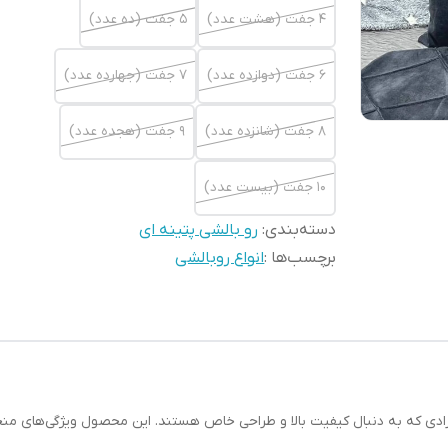
4 جفت (هشت عدد)
5 جفت (ده عدد)
6 جفت (دوازده عدد)
7 جفت (جهارده عدد)
8 جفت (شانزده عدد)
9 جفت (هجده عدد)
10 جفت (بیست عدد)
دسته‌بندی
:
رو بالشی پتینه ای
برچسب‌ها :
انواع روبالشی
ادی که به دنبال کیفیت بالا و طراحی خاص هستند. این محصول ویژگی‌های منحصرب