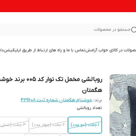
جستجو در محصولات
صولات در کالای خواب آرامش
تماس با ما و راه های ارتباط از طریق اپلیکیشن
دا
روبالشی مخمل تک نوار کد 005 برن
هگمتان
برند:
خوشنام هگمتان شماره ثبت ۴۲۹۶۰۸
تعداد روبالشی
1 جفت (دو عدد)
2 جفت (چهار عدد)
3 جفت (شش عدد)