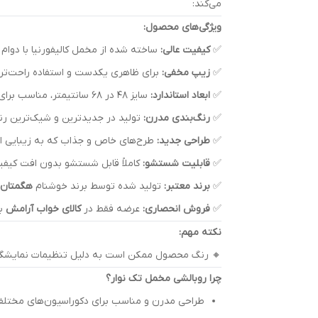
می‌کند:
ویژگی‌های محصول:
✅
کیفیت عالی:
ساخته شده از مخمل کالیفورنیا با دوام ب
✅
زیپ مخفی:
برای ظاهری یکدست و استفاده راحت‌تر.
✅
ابعاد استاندارد:
سایز ۴۸ در ۶۸ سانتیمتر، مناسب برای انواع بالش.
✅
رنگ‌بندی مدرن:
تولید در جدیدترین و شیک‌ترین رنگ
✅
طراحی جدید:
طرح‌های خاص و جذاب که به زیبایی ات
✅
قابلیت شستشو:
کاملاً قابل شستشو بدون افت کیفی
✅
برند معتبر:
تولید شده توسط برند خوشنام
هگمتان
✅
فروش انحصاری:
عرضه فقط در
کالای خواب آرامش
با
نکته مهم:
🔸 رنگ محصول ممکن است به دلیل تنظیمات نمایشگر یا 
چرا روبالشی مخمل تک نوار؟
طراحی مدرن و مناسب برای دکوراسیون‌های مختلف