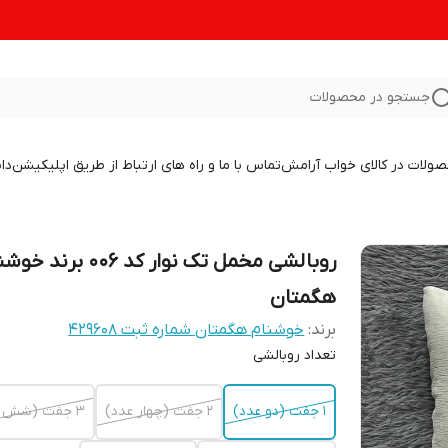
جستجو در محصولات
صولات در کالای خواب آرامش
تماس با ما و راه های ارتباط از طریق اپلیکیشن
دا
روبالشی مخمل تک نوار کد 006 برند
هگمتان
برند:
خوشنام هگمتان شماره ثبت ۴۲۹۶۰۸
تعداد روبالشی
1 جفت (دو عدد)
2 جفت (چهار عدد)
3 جفت (شش عدد)