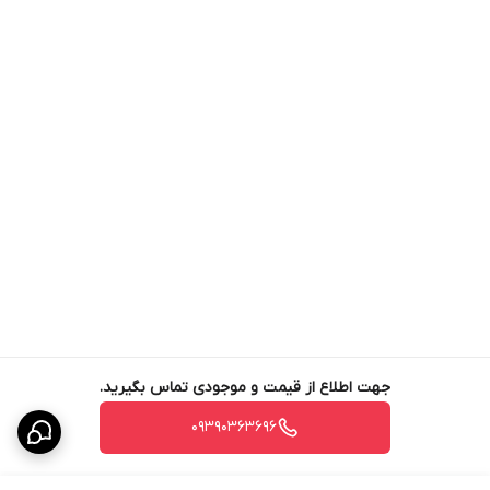
جهت اطلاع از قیمت و موجودی تماس بگیرید.
09390363696