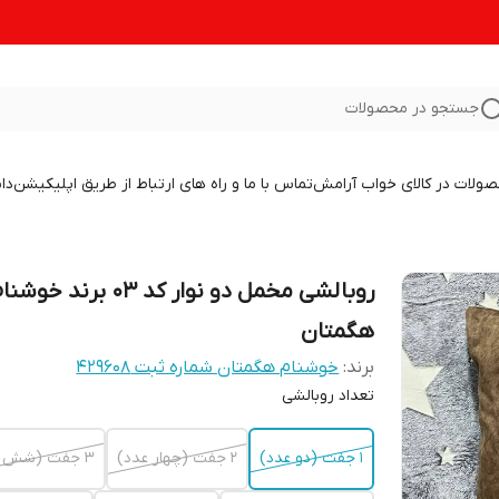
جستجو در محصولات
صولات در کالای خواب آرامش
تماس با ما و راه های ارتباط از طریق اپلیکیشن
دا
روبالشی مخمل دو نوار کد 03 برند خوش
هگمتان
برند:
خوشنام هگمتان شماره ثبت ۴۲۹۶۰۸
تعداد روبالشی
1 جفت (دو عدد)
2 جفت (چهار عدد)
3 جفت (شش عدد)