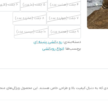
4 جفت (هشت عدد)
5 جفت (10 عدد)
6 جفت (12 عدد)
7 جفت (چهارده عدد)
8 جفت (شانزده عدد)
9 جفت (هجده عدد)
10 جفت (بیست عدد)
دسته‌بندی
:
رو بالشی پتینه ای
برچسب‌ها :
انواع روبالشی
دی که به دنبال کیفیت بالا و طراحی خاص هستند. این محصول ویژگی‌های منحصربه