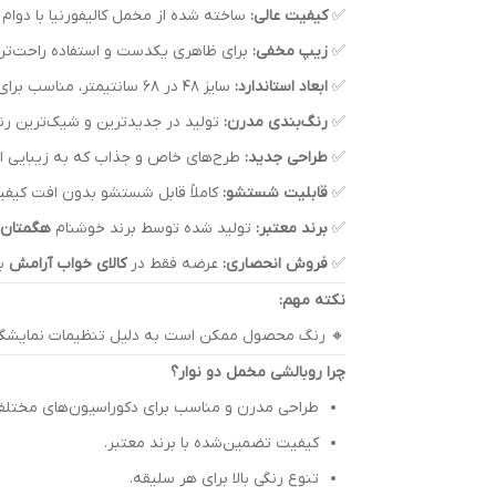
✅
کیفیت عالی:
ساخته شده از مخمل کالیفورنیا با دوام ب
✅
زیپ مخفی:
برای ظاهری یکدست و استفاده راحت‌تر.
✅
ابعاد استاندارد:
سایز ۴۸ در ۶۸ سانتیمتر، مناسب برای انواع بالش.
✅
رنگ‌بندی مدرن:
تولید در جدیدترین و شیک‌ترین رنگ
✅
طراحی جدید:
طرح‌های خاص و جذاب که به زیبایی ات
✅
قابلیت شستشو:
کاملاً قابل شستشو بدون افت کیفی
✅
برند معتبر:
تولید شده توسط برند خوشنام
هگمتان
✅
فروش انحصاری:
عرضه فقط در
کالای خواب آرامش
با
نکته مهم:
🔸 رنگ محصول ممکن است به دلیل تنظیمات نمایشگر یا 
چرا روبالشی مخمل دو نوار؟
طراحی مدرن و مناسب برای دکوراسیون‌های مختلف
کیفیت تضمین‌شده با برند معتبر.
تنوع رنگی بالا برای هر سلیقه.