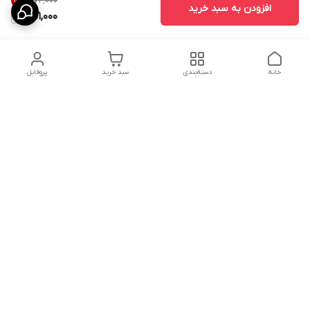
۹۷۲٬۰۰۰
12
%
افزودن به سبد خرید
851,000
خانه
دسته‌بندی
سبد خرید
پروفایل
دسترسی سریع
ارسال محصولات در کالای
دانستی های خرید پشه بند
خواب آرامش
سنتی
پشتیبانی آنلاین
سیاست رضایت مشتری
تماس با ما و راه های ارتباط
از طریق اپلیکیشن