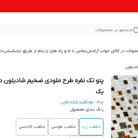
جستجو در محصولات
صولات در کالای خواب آرامش
تماس با ما و راه های ارتباط از طریق اپلیکیشن
دا
ادیلون
پتو تک نفره طرح ملودی ضخیم شادیلون د
یک
برند:
نوبافت شادیلون
رنگ بندی محصول
مکعب زرد
مکعب طوسی
مکعب کالباسی