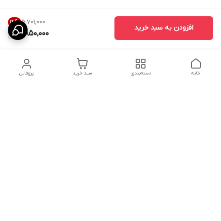
۵٬۷۰۱٬۰۰۰
14
%
افزودن به سبد خرید
4,850,000
خانه
دسته‌بندی
سبد خرید
پروفایل
دسترسی سریع
ارسال محصولات در کالای
دانستی های خرید پشه بند
خواب آرامش
سنتی
پشتیبانی آنلاین
سیاست رضایت مشتری