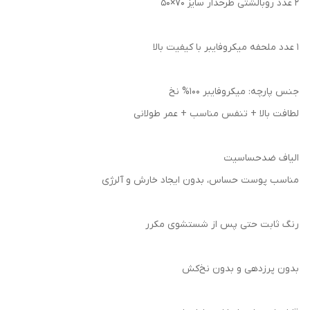
۲ عدد روبالشتی طرحدار سایز ۷۰×۵۰
۱ عدد ملحفه میکروفایبر با کیفیت بالا
جنس پارچه: میکروفایبر 100% نخ
لطافت بالا + تنفس مناسب + عمر طولانی
الیاف ضدحساسیت
مناسب پوست حساس، بدون ایجاد خارش و آلرژی
رنگ ثابت حتی پس از شستشوی مکرر
بدون پرزدهی و بدون نخ‌کش