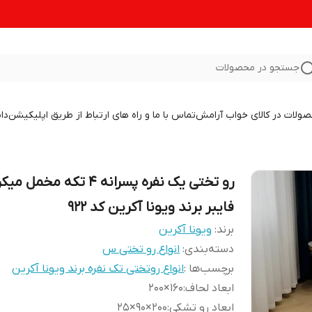
جستجو در محصولات
صولات در کالای خواب آرامش
تماس با ما و راه های ارتباط از طریق اپلیکیشن
دا
رو تختی یک نفره پسرانه 4 تکه مخمل م
فایبر برند ویونا آکرین کد 922
برند:
ویونا آکرین
دسته‌بندی
:
انواع رو تختی س
برچسب‌ها :
انواع روتختی تک نفره برند ویونا آکرین
ابعاد لحاف
:
160×200
ابعاد رو تشکی
:
200×90×25