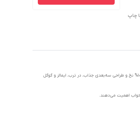
ا چاپ
روتختی سه‌بعدی برند ویونا تک‌نفره یکی از پرفروش‌ترین مدل‌های بازار کالای خواب است که به‌دلیل کیفیت عالی، جنس میکروفایبر 100% نخ و طراحی سه‌بعدی جذاب، در ترب، ایمالز و گوگل
 خواب اهمیت می‌دهند.