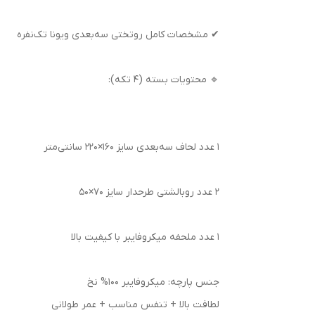
✔ مشخصات کامل روتختی سه‌بعدی ویونا تک‌نفره
🔹 محتویات بسته (۴ تکه):
۱ عدد لحاف سه‌بعدی سایز ۱۶۰×۲۲۰ سانتی‌متر
۲ عدد روبالشتی طرحدار سایز ۷۰×۵۰
۱ عدد ملحفه میکروفایبر با کیفیت بالا
جنس پارچه: میکروفایبر 100% نخ
لطافت بالا + تنفس مناسب + عمر طولانی