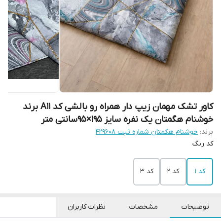
کاور تشک مهمان زیپ دار همراه رو بالشی کد A11 برند
خوشنام هگمتان یک نفره سایز 195×95سانتی متر
برند:
خوشنام هگمتان شماره ثبت ۴۲۹۶۰۸
کد رنگ
کد 1
کد 2
کد 3
توضیحات
مشخصات
نظرات کاربران