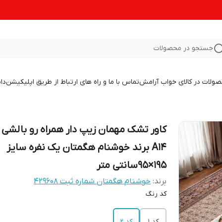
جستجو در محصولات
صولات در کالای خواب آرامش
تماس با ما و راه های ارتباط از طریق اپلیکیشن
دا
کاور تشک مهمان زیپ دار همراه رو بالشی 
A14 برند خوشنام هگمتان یک نفره سایز
195×95سانتی متر
برند:
خوشنام هگمتان شماره ثبت ۴۲۹۶۰۸
کد رنگ
کد 1
کد 2