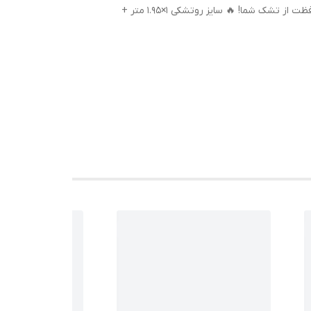
روتشکی ست تک‌نفره (با روبالشتی) مخصوص تشک سنتی و مهمان، تولید گروه صنعتی خوشنام هگمتان – بهترین انتخاب برای محافظت از تشک شما! 🔥 سایز روتشکی ۱×۱.۹۵ متر +