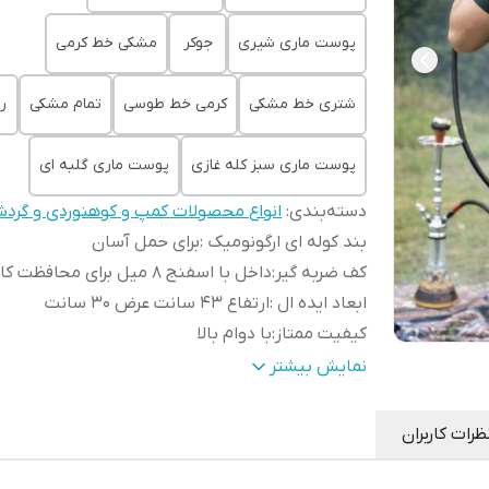
پوست ماری شیری
جوکر
مشکی خط کرمی
شتری خط مشکی
کرمی خط طوسی
تمام مشکی
ر
پوست ماری سبز کله غازی
پوست ماری گلبه ای
دسته‌بندی
:
انواع محصولات کمپ و کوهنوردی و گرد
بند کوله ای ارگونومیک
:
برای حمل آسان
کف ضربه گیر
:
داخل با اسفنج 8 میل برای محافظت کامل
ابعاد ایده ال
:
ارتفاع 43 سانت عرض 30 سانت
کیفیت ممتاز
:
با دوام بالا
رنگ بندی
:
تنوع بالا
نمایش بیشتر
ظرات کاربران