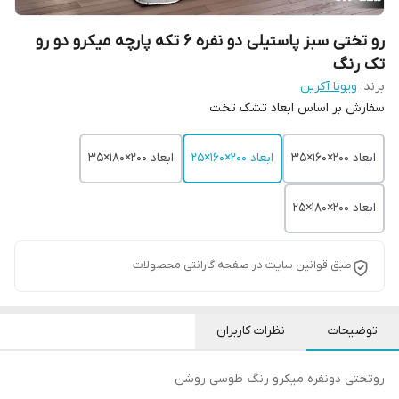
رو تختی سبز پاستیلی دو نفره 6 تکه پارچه میکرو دو رو
تک رنگ
برند:
ویونا آکرین
سفارش بر اساس ابعاد تشک تخت
ابعاد 200×۱۶۰×35
ابعاد 200×۱۶۰×25
ابعاد 200×180×35
ابعاد 200×۱8۰×25
طبق قوانین سایت در صفحه گارانتی محصولات
توضیحات
نظرات کاربران
روتختی دونفره میکرو رنگ طوسی روشن