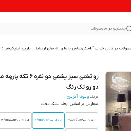
جستجو در محصولات
صولات در کالای خواب آرامش
تماس با ما و راه های ارتباط از طریق اپلیکیشن
دا
رو تختی سبز یشمی دو نفره 6 تکه پ
دو رو تک رنگ
برند:
ویونا آکرین
سفارش بر اساس ابعاد تشک تخت
ابعاد 200×۱۶۰×35
ابعاد 200×۱۶۰×25
ابعاد 200×180×35