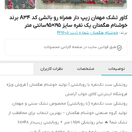
کاور تشک مهمان زیپ دار همراه رو بالشی کد A34 برند
خوشنام هگمتان یک نفره سایز 195×95سانتی متر
برند:
خوشنام هگمتان شماره ثبت ۴۲۹۶۰۸
طبق قوانین سایت در صفحه گارانتی محصولات
توضیحات
مشخصات
نظرات کاربران
روتشکی ست تک‌نفره با روبالشتی | تولید خوشنام هگمتان | فروش ویژه
فروشگاه اینترنتی کالای خواب آرامش
روتشکی ست تک‌نفره (با روبالشتی) مخصوص تشک سنتی و مهمان،
تولید گروه صنعتی خوشنام هگمتان – بهترین انتخاب برای محافظت از
تشک شما! 🔥 سایز روتشکی ۱×۱.۹۵ متر + روبالشتی زیپ‌دار ۴۸×۶۸
سانتی‌متر، جنس پارچه سوپر رز نرم، مقاوم و بدون آبرفت