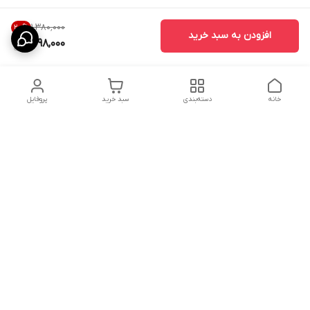
۱٬۳۸۰٬۰۰۰
20
%
افزودن به سبد خرید
1,098,000
خانه
دسته‌بندی
سبد خرید
پروفایل
دسترسی سریع
ارسال محصولات در کالای
دانستی های خرید پشه بند
خواب آرامش
سنتی
پشتیبانی آنلاین
سیاست رضایت مشتری