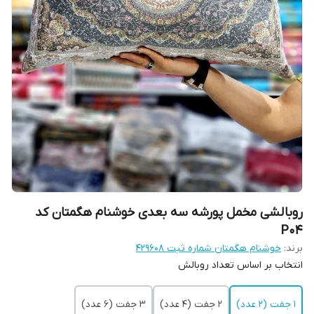
روبالشی مخمل پورشه سه بعدی خوشنام هگمتان کد
P04
برند:
خوشنام هگمتان شماره ثبت ۴۲۹۶۰۸
انتخاب بر اساس تعداد روبالش
1 جفت (2 عدد)
2 جفت (4 عدد)
3 جفت (6 عدد)