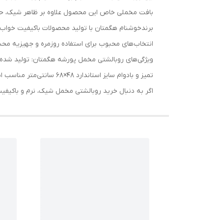
بافت مخملی خاص این محصول علاوه بر ظاهر شیک، حس آ
برندخوشنام هگمتان با تولید محصولات باکیفیت خواب، ت
انتخاب‌های محبوب برای استفاده روزمره و جهیزیه مح
ویژگی‌های روبالشتی مخمل پورشه هگمتان: تولید شد
تمیز و بادوام سایز استاندارد 48×68 سانتی‌متر مناسب انواع بالش استاندارد
اگر به دنبال خرید روبالشتی مخمل شیک، نرم و باکیفی