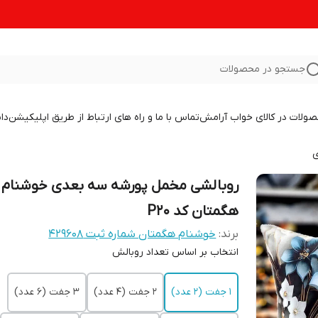
جستجو در محصولات
صولات در کالای خواب آرامش
تماس با ما و راه های ارتباط از طریق اپلیکیشن
دا
ی
روبالشی مخمل پورشه سه بعدی خوشنام
هگمتان کد P20
برند:
خوشنام هگمتان شماره ثبت ۴۲۹۶۰۸
انتخاب بر اساس تعداد روبالش
1 جفت (2 عدد)
2 جفت (4 عدد)
3 جفت (6 عدد)