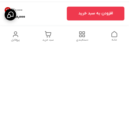
۴۲۰٬۰۰۰
9
%
افزودن به سبد خرید
380,000
خانه
دسته‌بندی
سبد خرید
پروفایل
دسترسی سریع
ارسال محصولات در کالای
دانستی های خرید پشه بند
خواب آرامش
سنتی
پشتیبانی آنلاین
سیاست رضایت مشتری