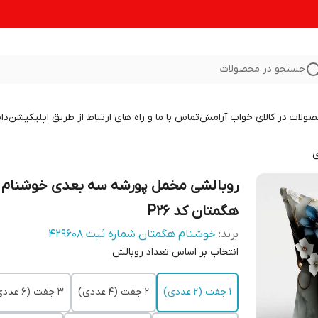
جستجو در محصولات
صولات در کالای خواب آرامش
تماس با ما و راه های ارتباط از طریق اپلیکیشن
دا
ی
روبالشی مخمل پورشه سه بعدی خوشنام
هگمتان کد P26
برند:
خوشنام هگمتان شماره ثبت ۴۲۹۶۰۸
انتخاب بر اساس تعداد روبالش
1 جفت (2 عددی)
2 جفت (4 عددی)
3 جفت (6 عددی)