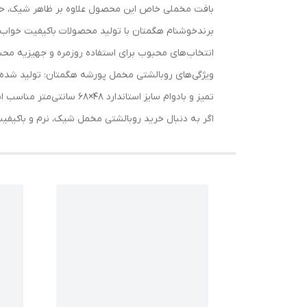
بافت مخملی خاص این محصول علاوه بر ظاهر شیک، حس آ
برندخوشنام هگمتان با تولید محصولات باکیفیت خواب، ت
انتخاب‌های محبوب برای استفاده روزمره و جهیزیه مح
ویژگی‌های روبالشتی مخمل پورشه هگمتان: تولید شد
تمیز و بادوام سایز استاندارد 48×68 سانتی‌متر مناسب انواع بالش استاندارد
اگر به دنبال خرید روبالشتی مخمل شیک، نرم و باکیفی