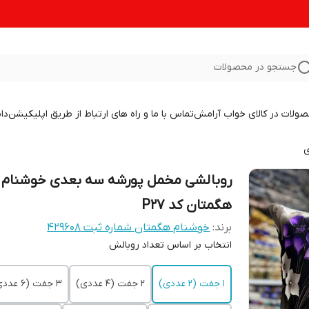
جستجو در محصولات
صولات در کالای خواب آرامش
تماس با ما و راه های ارتباط از طریق اپلیکیشن
دا
ی
روبالشی مخمل پورشه سه بعدی خوشنام
هگمتان کد P27
برند:
خوشنام هگمتان شماره ثبت ۴۲۹۶۰۸
انتخاب بر اساس تعداد روبالش
1 جفت (2 عددی)
2 جفت (4 عددی)
3 جفت (6 عددی)