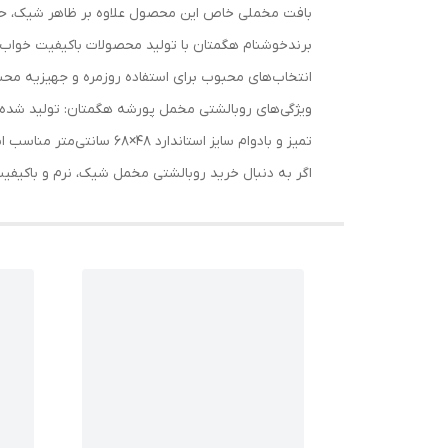
بافت مخملی خاص این محصول علاوه بر ظاهر شیک، حس آ
برندخوشنام هگمتان با تولید محصولات باکیفیت خواب، ت
انتخاب‌های محبوب برای استفاده روزمره و جهیزیه مح
ویژگی‌های روبالشتی مخمل پورشه هگمتان: تولید شد
تمیز و بادوام سایز استاندارد 48×68 سانتی‌متر مناسب انواع بالش استاندارد
اگر به دنبال خرید روبالشتی مخمل شیک، نرم و باکیفی