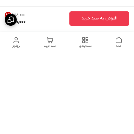
۸۵۸٬۰۰۰
9
%
افزودن به سبد خرید
780,000
خانه
دسته‌بندی
سبد خرید
پروفایل
دسترسی سریع
ارسال محصولات در کالای
دانستی های خرید پشه بند
خواب آرامش
سنتی
پشتیبانی آنلاین
سیاست رضایت مشتری