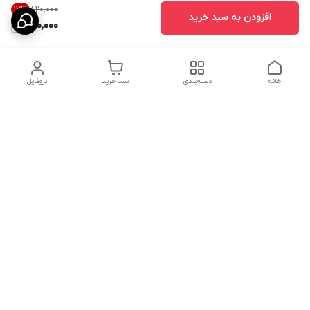
۸۲۰٬۰۰۰
17
%
افزودن به سبد خرید
680,000
خانه
دسته‌بندی
سبد خرید
پروفایل
دسترسی سریع
ارسال محصولات در کالای
دانستی های خرید پشه بند
خواب آرامش
سنتی
پشتیبانی آنلاین
سیاست رضایت مشتری
تماس با ما و راه های ارتباط
از طریق اپلیکیشن