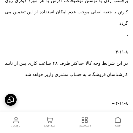
برچسب زدن یا نوشتن توضیحات، آدرس یا هر مورد دیگری روی
کارتن یا جعبه اصلی موجب عدم امکان استفاده از این تضمین می
گردد
.
–
۳-۱۱-۸
در این شرایط وجه کالا حداکثر ظرف ۴۸ ساعت کاری پس از تایید
کارشناسان فروشگاه، به حساب مشتری واریز خواهد شد
.
–
۴-۱۱-۸
در این موارد هزینه ارسال و عودت کالا (هزینه رفت و برگشت) بر
عهده مشتری می باشد
خانه
دسته‌بندی
سبد خرید
پروفایل