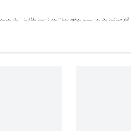
اب میشود مثلا 3 عدد در سبد بگذارید 3 متر محاسبه میشود