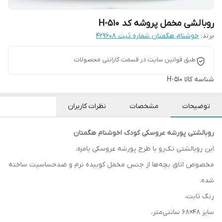
روبالشی مخمل پروشه کد H-510
برند:
خوشنام هگمتان شماره ثبت ۴۲۹۶۰۸
طبق قوانین سایت در قسمت گارانتی محصولات
شناسه کالا
H-510
توضیحات
مشخصات
نظرات کاربران
روبالشتی پورشه عروسکی کودک اخوشنام هگمتان
این روبالشتی تک‌رو با طرح پورشه عروسکی بامزه،
مخصوص اتاق بچه‌ها از جنس مخمل کوبیده نرم و ضدحساسیت ساخته
شده.
رنگ ثابت،
سایز ۴۸×۶۸ سانتی‌متر،