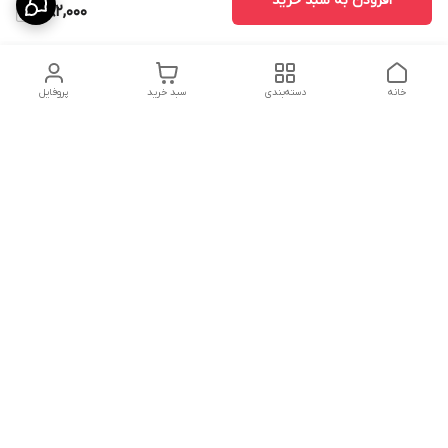
افزودن به سبد خرید
482,000
خانه
دسته‌بندی
سبد خرید
پروفایل
دسترسی سریع
ارسال محصولات در کالای
دانستی های خرید پشه بند
خواب آرامش
سنتی
پشتیبانی آنلاین
سیاست رضایت مشتری
تماس با ما و راه های ارتباط
از طریق اپلیکیشن