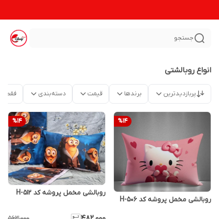
جستجو
انواع روبالشتی
پربازدیدترین
برندها
قیمت
دسته‌بندی
فقط م
%
14
%
14
روبالشی مخمل پروشه کد H-512
روبالشی مخمل پروشه کد H-506
۴۸۲٬۰۰۰
۵۶۳٬۰۰۰