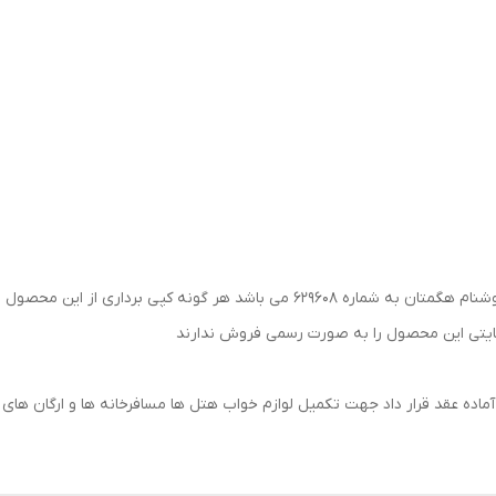
⛔این محصول دارای ثبت برند و نشان تجاری به نام خوشنام هگمتان به شماره 629608 م
سایتی این محصول را به صورت رسمی فروش ندارند
ده عقد قرار داد جهت تکمیل لوازم خواب هتل ها مسافرخانه ها و ارگان های 