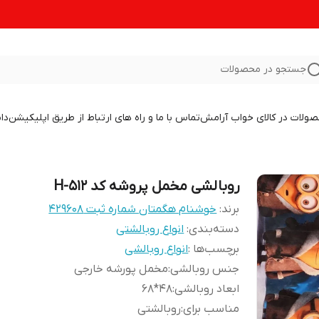
جستجو در محصولات
صولات در کالای خواب آرامش
تماس با ما و راه های ارتباط از طریق اپلیکیشن
دا
روبالشی مخمل پروشه کد H-512
برند:
خوشنام هگمتان شماره ثبت ۴۲۹۶۰۸
دسته‌بندی
:
انواع روبالشتی
برچسب‌ها :
انواع روبالشی
جنس روبالشی
:
مخمل پورشه خارجی
ابعاد روبالشی
:
48*68
مناسب برای
:
روبالشتی