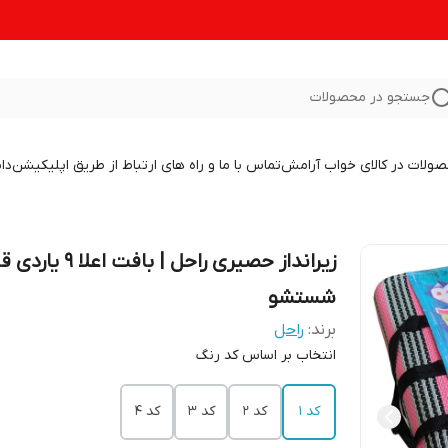
جستجو در محصولات
صولات در کالای خواب آرامش
تماس با ما و راه های ارتباط از طریق اپلیکیشن
دا
زیرانداز حصیری راحل | بافت اعلا 
شستشو
برند:
راحل
انتخاب بر اساس کد رنگ
کد 1
کد 2
کد 3
کد 4