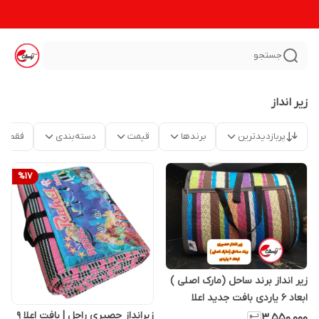
جستجو
زیر انداز
پربازدیدترین
برندها
قیمت
دسته‌بندی
فقط م
%
17
زیر انداز برند ساحل (مارک اصلی )
ابعاد 6 یاردی بافت جدید اعلا
زیرانداز حصیری راحل | بافت اعلا 9
۳٬۵۵۰٬۰۰۰