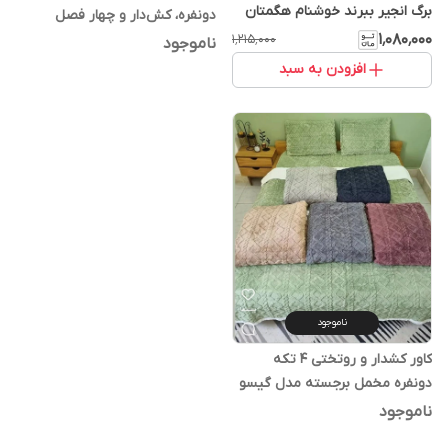
برگ انجیر ببرند خوشنام هگمتان
دونفره، کش‌دار و چهار فصل
کد 676
۱٬۰۸۰٬۰۰۰
وارداتی
۱٬۲۱۵٬۰۰۰
ناموجود
افزودن به سبد
ناموجود
کاور کشدار و روتختی 4 تکه
دونفره مخمل برجسته مدل گیسو
همراه با روبالش برند خوشنام
ناموجود
هگمتان