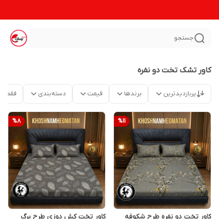
جستجو
کاور تشک تخت دو نفره
پربازدیدترین
برندها
قیمت
دسته‌بندی
فقط م
%
8
%
11
کاور تخت دو نفره طرح شکوفه
کاور تخت کش دوزی طرح برگ