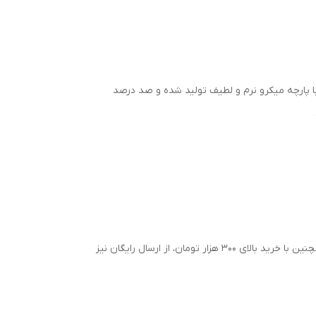
با پارچه میکرو نرم و لطیف تولید شده و صد درصد
با خرید این کاور تخت از کالای خواب آرامش، شما محصولی از گروه خوشنام هگمتان دریافت می‌کنید که با افتخار تولید شده است. همچنین با خرید بالای 300 هزار تومان، از ارسال رایگان نیز